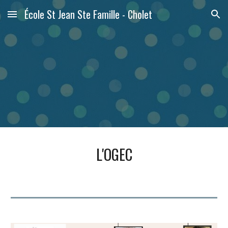
École St Jean Ste Famille - Cholet
Skip to main content
Skip to navigation
L'OGEC